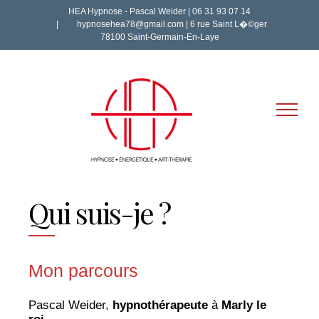
Skip
HEA Hypnose - Pascal Weider | 06 31 93 07 14
to
|
hypnosehea78@gmail.com | 6 rue Saint L�©ger
content
78100 Saint-Germain-En-Laye
Qui suis-je ?
Mon parcours
Pascal Weider,
hypnothérapeute
à
Marly le